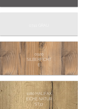
0741 GRAU
0920
SILBERFICHT
E
1180 HALIFAX
EICHE NATUR
ST37