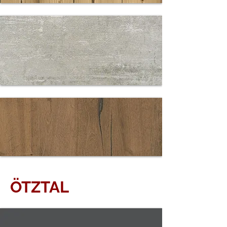
4347 FICHTE
ANTIK
4375
CONCRETE
PEARLGREY
ÖTZTAL
5574 EICHE
ANTIK