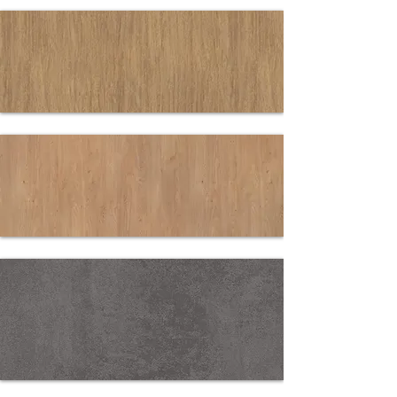
34140 RV
EICHE
SANREMO
CLASSIC
3525 CHALET
EICHE
38932 AN
WILDEICHE