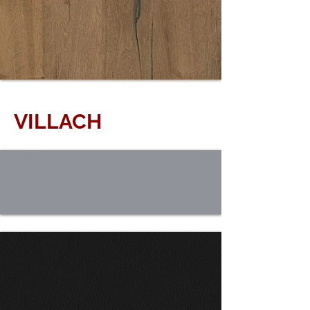
5573 IR EICHE
EVOKE
VILLACH
5574 EICHE
ANTIK
0509 SILBER