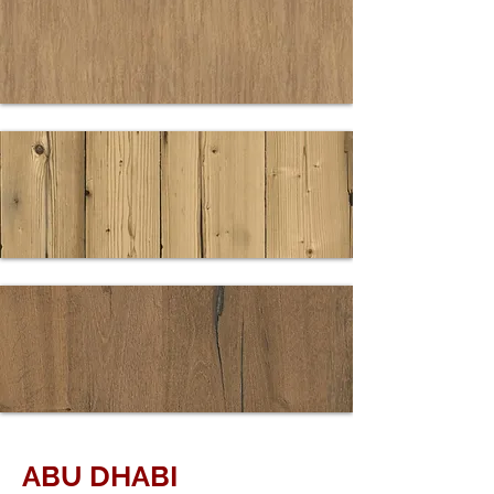
2191
LICHTGRAU
PE
3525 CHALET
EICHE
4347 FICHTE
ANTIK
ABU DHABI