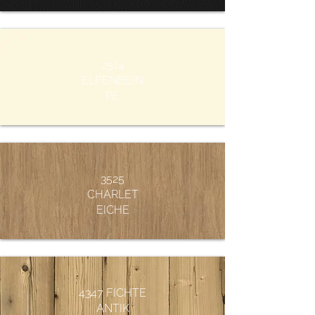
2514
ELFENBEIN
PE
3525
CHARLET
EICHE
4347 FICHTE
ANTIK