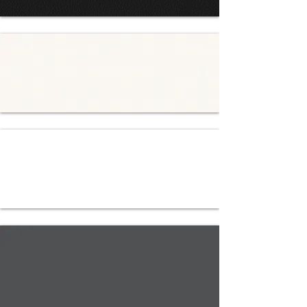
0731 PHONO
BLACK
LEATHER
1570
PERLWEISS
157M TOP
WEISS