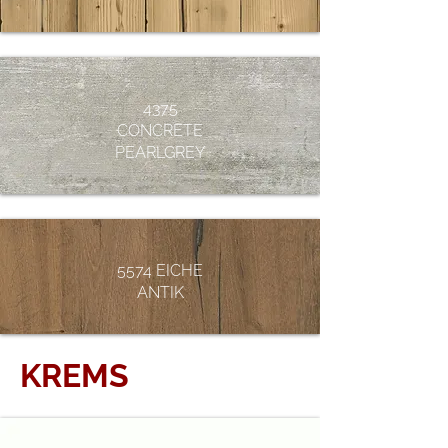
4375
CONCRETE
PEARLGREY
5574 EICHE
ANTIK
KREMS