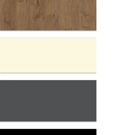
GRUNDIERFO
LIE
20027 PALE
LANCELOT
OAK RU
2109 BS
ELFENBEIN