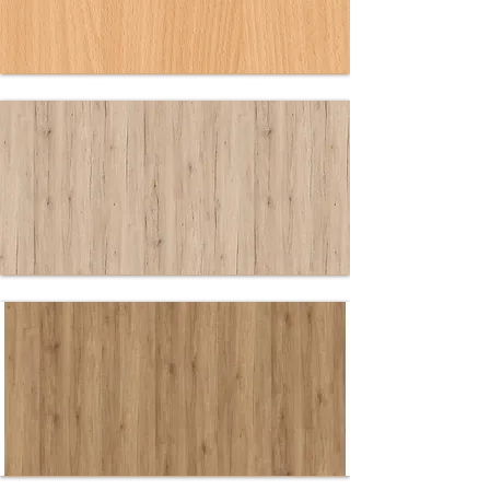
3375 BS
AHORN
3381 AN
BUCHE
34139 RV
EICHE
SANREMO
SAND