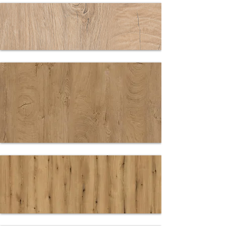
44405 DP
BETON
SCHIEFER
5411 OAK
5414 RO
EICHE
ENDGRAIN
CLASSIC