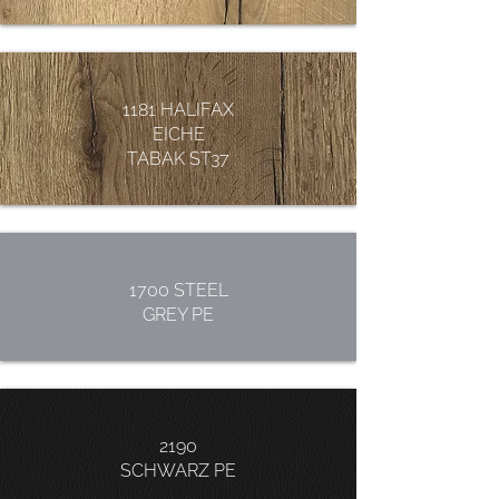
1181 HALIFAX
EICHE
TABAK ST37
1700 STEEL
GREY PE
2190
SCHWARZ PE