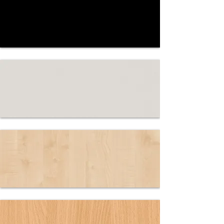
2162
GRAPHITGRA
U PE
2190
SCHWARZ PE
2191
LICHTGRAU