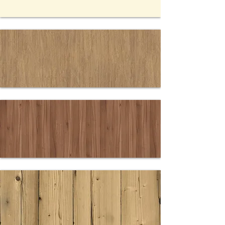
2514
ELFENBEIN
PE
3525 CHALET
EICHE
37755 NOCE
SIZILIA