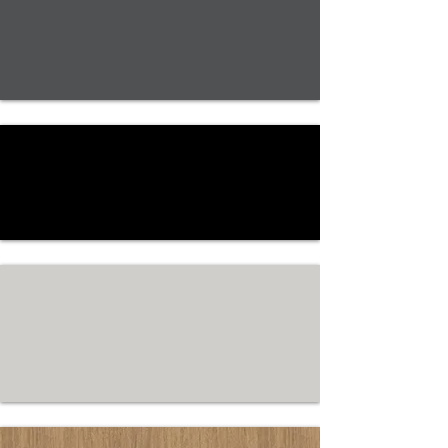
2162
Graphitgrau
PE
2190
SCHWARZ PE