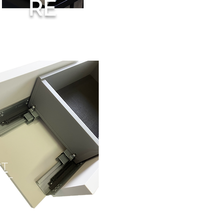
RE
CT
EET