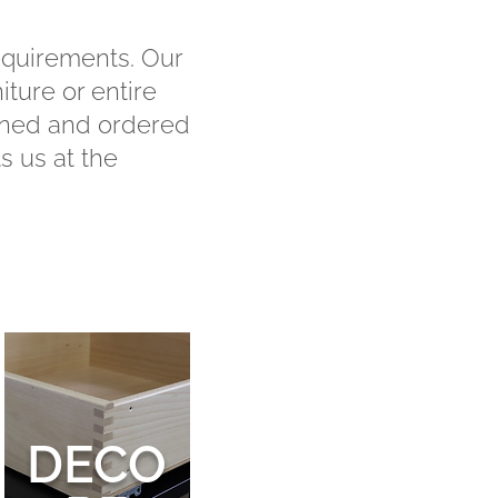
equirements. Our
iture or entire
anned and ordered
s us at the
DECO