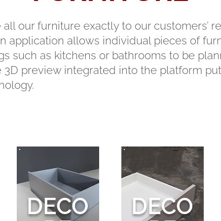
ll our furniture exactly to our customers’ r
 application allows individual pieces of furn
ings such as kitchens or bathrooms to be pl
e 3D preview integrated into the platform put
nology.
DECO
DECO