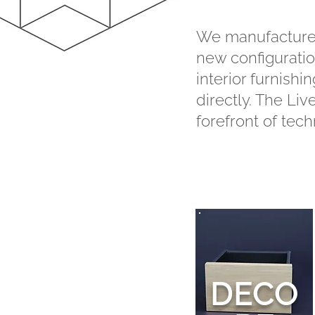
We manufacture a
new configuration
interior furnish
directly. The Liv
forefront of tech
DECO