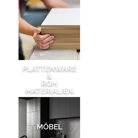
PLATTENWARE
&
ROH
MATERIALIEN
MÖBEL