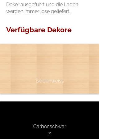
Dekor ausgeführt und die Laden
werden immer lose geliefert.
Verfügbare Dekore
Seidenweiss
Carbonschwar
z